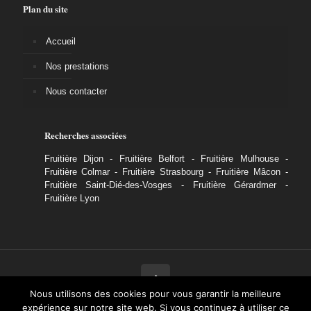
Plan du site
Accueil
Nos prestations
Nous contacter
Recherches associées
Fruitière Dijon
-
Fruitière Belfort
-
Fruitière Mulhouse
-
Fruitière Colmar
-
Fruitière Strasbourg
-
Fruitière Mâcon
-
Fruitière Saint-Dié-des-Vosges
-
Fruitière Gérardmer
-
Fruitière Lyon
Nous utilisons des cookies pour vous garantir la meilleure
expérience sur notre site web. Si vous continuez à utiliser ce
© Copyright
2026 LA FRUITIÈRE. Tous droits réservés - Site